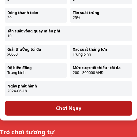
Dòng thanh toán
Tần suất trúng
20
25%
Tần suất vòng quay miễn phí
10
Giải thưởng tối đa
Xác suất thắng lớn
x6000
Trung bình
Độ biến động
Mức cược tối thiểu - tối đa
Trung bình
200 - 800000 VNĐ
Ngày phát hành
2024-06-18
Chơi Ngay
Trò chơi tương tự