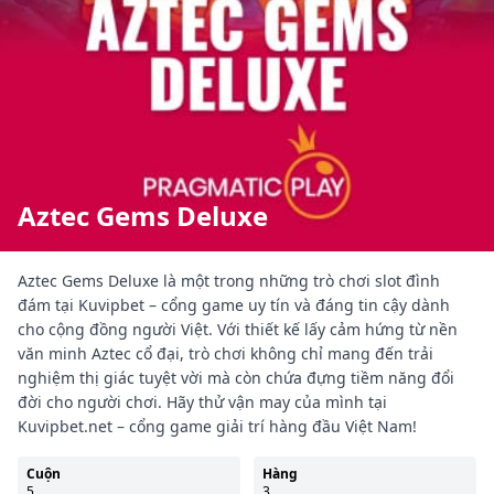
Aztec Gems Deluxe
Aztec Gems Deluxe là một trong những trò chơi slot đình
đám tại Kuvipbet – cổng game uy tín và đáng tin cậy dành
cho cộng đồng người Việt. Với thiết kế lấy cảm hứng từ nền
văn minh Aztec cổ đại, trò chơi không chỉ mang đến trải
nghiệm thị giác tuyệt vời mà còn chứa đựng tiềm năng đổi
đời cho người chơi. Hãy thử vận may của mình tại
Kuvipbet.net – cổng game giải trí hàng đầu Việt Nam!
Cuộn
Hàng
5
3