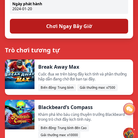
Ngày phát hành
2024-01-20
Chơi Ngay Bây Giờ
Trò chơi tương tự
Break Away Max
Cuộc đua xe trên băng đầy kịch tính và phần thưởng
hấp dẫn đang chờ đợi bạn tại đây.
Biến động: Trung bình
Giải thưởng max: x7500
Blackbeard’s Compass
Khám phá kho báu cùng thuyền trưởng Blackbeard
trong trò chơi đầy kịch tính này.
Biến động: Trung bình đến Cao
Giải thưởng max: x10000