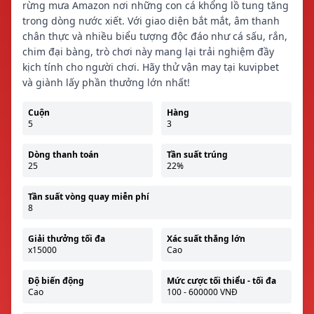
rừng mưa Amazon nơi những con cá khổng lồ tung tăng
trong dòng nước xiết. Với giao diện bắt mắt, âm thanh
chân thực và nhiều biểu tượng độc đáo như cá sấu, rắn,
chim đại bàng, trò chơi này mang lại trải nghiệm đầy
kịch tính cho người chơi. Hãy thử vận may tại kuvipbet
và giành lấy phần thưởng lớn nhất!
Cuộn
Hàng
5
3
Dòng thanh toán
Tần suất trúng
25
22%
Tần suất vòng quay miễn phí
8
Giải thưởng tối đa
Xác suất thắng lớn
x15000
Cao
Độ biến động
Mức cược tối thiểu - tối đa
Cao
100 - 600000 VNĐ