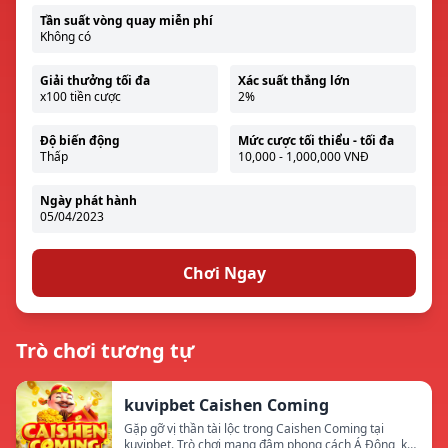
Tần suất vòng quay miễn phí
Không có
Giải thưởng tối đa
Xác suất thắng lớn
x100 tiền cược
2%
Độ biến động
Mức cược tối thiểu - tối đa
Thấp
10,000 - 1,000,000 VNĐ
Ngày phát hành
05/04/2023
Chơi Ngay
Trò chơi tương tự
kuvipbet Caishen Coming
Gặp gỡ vị thần tài lộc trong Caishen Coming tại
kuvipbet. Trò chơi mang đậm phong cách Á Đông, kết