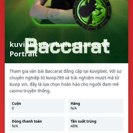
kuvipbet Evolution Baccarat
Portrait
Tham gia ván bài Baccarat đẳng cấp tại kuvipbet. Với sự
chuyên nghiệp từ kuvip789 và trải nghiệm mượt mà từ
kuvip vin, đây là lựa chọn hoàn hảo cho người đam mê
casino truyền thống.
Cuộn
Hàng
0
N/A
Dòng thanh toán
Tần suất trúng
N/A
48%