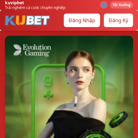
kuvipbet
🌐
Tải Xuống
Trải nghiệm cá cược chuyên nghiệp
Đăng Nhập
Đăng Ký